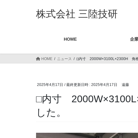
コ
ナ
ン
ビ
株式会社 三陸技研
テ
ゲ
ン
ー
ツ
シ
HOME
企
へ
ョ
ス
ン
キ
に
HOME
ニュース
□内寸 2000W×3100L×2300H
ッ
移
プ
動
2025年4月17日
/ 最終更新日時 :
2025年4月17日
遠藤
□内寸 2000W×310
した。