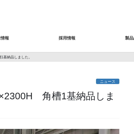
業情報
採用情報
製品
 角槽1基納品しました。
ニュース
0L×2300H 角槽1基納品しま