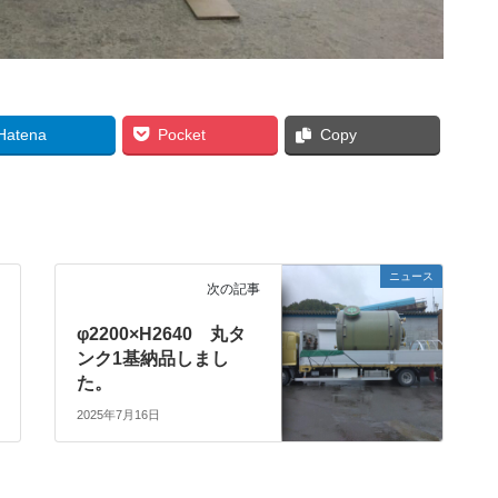
Hatena
Pocket
Copy
ニュース
次の記事
φ2200×H2640 丸タ
ンク1基納品しまし
た。
2025年7月16日